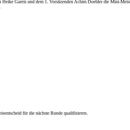
in Heike Gareis und dem 1. Vorsitzenden Achim Doebler die Mini-Meis
.
sentscheid für die nächste Runde qualifizieren.
ak, 5. Tobias Erdeli