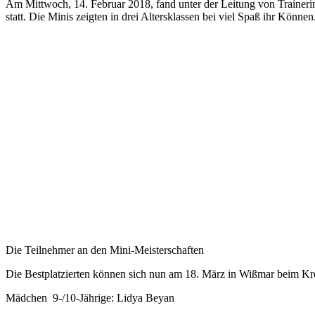
Am Mittwoch, 14. Februar 2018, fand unter der Leitung von Trainer
statt. Die Minis zeigten in drei Altersklassen bei viel Spaß ihr Können
Die Teilnehmer an den Mini-Meisterschaften
Die Bestplatzierten können sich nun am 18. März in Wißmar beim Krei
Mädchen 9-/10-Jährige: Lidya Beyan
Mädchen 11-/12 Jährige: Hermela Beyan
Jungen 8-Jährige und Jüngere:
1. Moritz Weimer, 2. Amanuel Beyan, 3. Janosch Filuciak
Jungen 9-/10-Jährige:
1. Bjarne Dietz, 2. Tjark Vanderpitte, 3. Max Münster, 4. Milan Filuci
Zurück
Kontakt
Impressum
Datenschutzerklärung