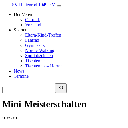
SV Hattenrod 1949 e.V.
Der Verein
Chronik
Vorstand
Sparten
Eltern-Kind-Treffen
Fahrrad
Gymnastik
Nordic-Walking
Sportabzeichen
Tischtennis
Tischtennis – Herren
News
Termine
Suchen
Mini-Meisterschaften
18.02.2018